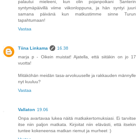
palautui mieleeni, kun olin pojanpoikani Santerin
syntymäpäivillä viime viikonloppuna, ja hän syntyi juuri
samana päivänä kun matkustimme sinne Turun
tapahtumaan!
Vastaa
Tiina Linkama
16.38
marja p - Oikein muistat! Ajatella, että siitäkin on jo 17
vuotta!
Mitäköhän meidän tasa-arvokuuselle ja rakkauden männylle
nyt kuuluu?
Vastaa
Vallaton
19.06
Onpa avartavaa lukea näitä matkakertomuksiasi. Ei tarvitse
itse niin paljon matkata. Kirjoitat niin elävästi, että itsekin
tuntee kokeneensa matkan riemut ja murheet :)