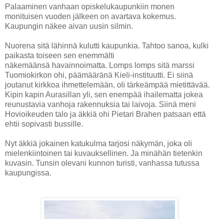
Palaaminen vanhaan opiskelukaupunkiin monen
monituisen vuoden jälkeen on avartava kokemus.
Kaupungin näkee aivan uusin silmin.
Nuorena sitä lähinnä kulutti kaupunkia. Tahtoo sanoa, kulki
paikasta toiseen sen enemmälti
näkemäänsä havainnoimatta. Lomps lomps sitä marssi
Tuomiokirkon ohi, päämääränä Kieli-instituutti. Ei siinä
joutanut kirkkoa ihmettelemään, oli tärkeämpää mietittävää.
Kipin kapin Aurasillan yli, sen enempää ihailematta jokea
reunustavia vanhoja rakennuksia tai laivoja. Siinä meni
Hovioikeuden talo ja äkkiä ohi Pietari Brahen patsaan että
ehtii sopivasti bussille.
Nyt äkkiä jokainen katukulma tarjosi näkymän, joka oli
mielenkiintoinen tai kuvauksellinen. Ja minähän tietenkin
kuvasin. Tunsin olevani kunnon turisti, vanhassa tutussa
kaupungissa.