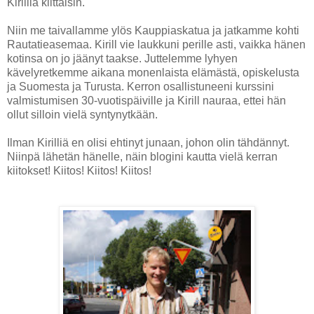
Kirilliä kiittäisin.
Niin me taivallamme ylös Kauppiaskatua ja jatkamme kohti
Rautatieasemaa. Kirill vie laukkuni perille asti, vaikka hänen
kotinsa on jo jäänyt taakse. Juttelemme lyhyen
kävelyretkemme aikana monenlaista elämästä, opiskelusta
ja Suomesta ja Turusta. Kerron osallistuneeni kurssini
valmistumisen 30-vuotispäiville ja Kirill nauraa, ettei hän
ollut silloin vielä syntynytkään.
Ilman Kirilliä en olisi ehtinyt junaan, johon olin tähdännyt.
Niinpä lähetän hänelle, näin blogini kautta vielä kerran
kiitokset! Kiitos! Kiitos! Kiitos!