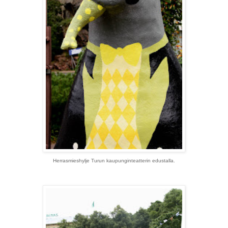
Herrasmieshylje Turun kaupunginteatterin edustalla.