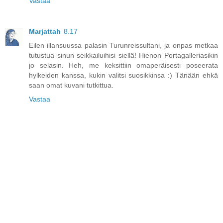
Vastaa
Marjattah
8.17
Eilen illansuussa palasin Turunreissultani, ja onpas metkaa
tutustua sinun seikkailuihisi siellä! Hienon Portagalleriasikin
jo selasin. Heh, me keksittiin omaperäisesti poseerata
hylkeiden kanssa, kukin valitsi suosikkinsa :) Tänään ehkä
saan omat kuvani tutkittua.
Vastaa