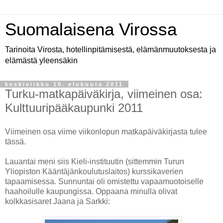
Suomalaisena Virossa
Tarinoita Virosta, hotellinpitämisestä, elämänmuutoksesta ja
elämästä yleensäkin
keskiviikko 10. elokuuta 2011
Turku-matkapäiväkirja, viimeinen osa:
Kulttuuripääkaupunki 2011
Viimeinen osa viime viikonlopun matkapäiväkirjasta tulee
tässä.
Lauantai meni siis Kieli-instituutin (sittemmin Turun
Yliopiston Kääntäjänkoulutuslaitos) kurssikaverien
tapaamisessa. Sunnuntai oli omistettu vapaamuotoiselle
haahoilulle kaupungissa. Oppaana minulla olivat
kolkkasisaret Jaana ja Sarkki: