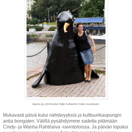
Jaana ja yönmusta hylje kultainen kala suussaan.
Mukavasti päivä kului nähtävyyksiä ja kulttuurikaupungin
antia bongaten. Välillä pysähdyimme sadetta pitämään
Cindy- ja Wanha Rahtilaiva -ravintoloissa. Ja päivän lopuksi