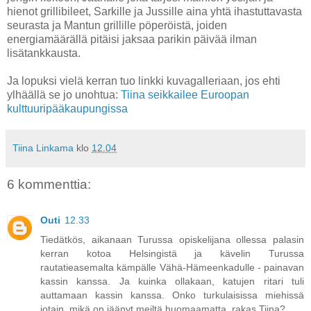
hienot grillibileet, Sarkille ja Jussille aina yhtä ihastuttavasta
seurasta ja Mantun grillille pöperöistä, joiden
energiamäärällä pitäisi jaksaa parikin päivää ilman
lisätankkausta.
Ja lopuksi vielä kerran tuo linkki kuvagalleriaan, jos ehti
ylhäällä se jo unohtua:
Tiina seikkailee Euroopan
kulttuuripääkaupungissa
Tiina Linkama
klo
12.04
6 kommenttia:
Outi
12.33
Tiedätkös, aikanaan Turussa opiskelijana ollessa palasin
kerran kotoa Helsingistä ja kävelin Turussa
rautatieasemalta kämpälle Vähä-Hämeenkadulle - painavan
kassin kanssa. Ja kuinka ollakaan, katujen ritari tuli
auttamaan kassin kanssa. Onko turkulaisissa miehissä
jotain, mikä on jäänyt meiltä huomaamatta, rakas Tiina?