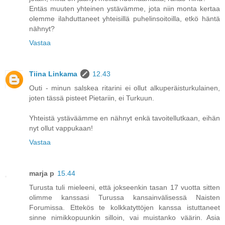
Entäs muuten yhteinen ystävämme, jota niin monta kertaa
olemme ilahduttaneet yhteisillä puhelinsoitoilla, etkö häntä
nähnyt?
Vastaa
Tiina Linkama
12.43
Outi - minun salskea ritarini ei ollut alkuperäisturkulainen,
joten tässä pisteet Pietariin, ei Turkuun.
Yhteistä ystäväämme en nähnyt enkä tavoitellutkaan, eihän
nyt ollut vappukaan!
Vastaa
marja p
15.44
Turusta tuli mieleeni, että jokseenkin tasan 17 vuotta sitten
olimme kanssasi Turussa kansainvälisessä Naisten
Forumissa. Ettekös te kolkkatyttöjen kanssa istuttaneet
sinne nimikkopuunkin silloin, vai muistanko väärin. Asia