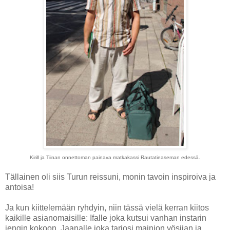
Kirill ja Tiinan onnettoman painava matkakassi Rautatieaseman edessä.
Tällainen oli siis Turun reissuni, monin tavoin inspiroiva ja
antoisa!
Ja kun kiittelemään ryhdyin, niin tässä vielä kerran kiitos
kaikille asianomaisille: Ifalle joka kutsui vanhan instarin
jengin kokoon, Jaanalle joka tarjosi mainion yösijan ja