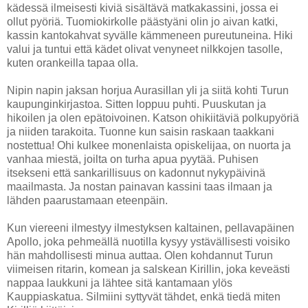
kädessä ilmeisesti kiviä sisältävä matkakassini, jossa ei
ollut pyöriä. Tuomiokirkolle päästyäni olin jo aivan katki,
kassin kantokahvat syvälle kämmeneen pureutuneina. Hiki
valui ja tuntui että kädet olivat venyneet nilkkojen tasolle,
kuten orankeilla tapaa olla.
Nipin napin jaksan horjua Aurasillan yli ja siitä kohti Turun
kaupunginkirjastoa. Sitten loppuu puhti. Puuskutan ja
hikoilen ja olen epätoivoinen. Katson ohikiitäviä polkupyöriä
ja niiden tarakoita. Tuonne kun saisin raskaan taakkani
nostettua! Ohi kulkee monenlaista opiskelijaa, on nuorta ja
vanhaa miestä, joilta on turha apua pyytää. Puhisen
itsekseni että sankarillisuus on kadonnut nykypäivinä
maailmasta. Ja nostan painavan kassini taas ilmaan ja
lähden paarustamaan eteenpäin.
Kun viereeni ilmestyy ilmestyksen kaltainen, pellavapäinen
Apollo, joka pehmeällä nuotilla kysyy ystävällisesti voisiko
hän mahdollisesti minua auttaa. Olen kohdannut Turun
viimeisen ritarin, komean ja salskean Kirillin, joka keveästi
nappaa laukkuni ja lähtee sitä kantamaan ylös
Kauppiaskatua. Silmiini syttyvät tähdet, enkä tiedä miten