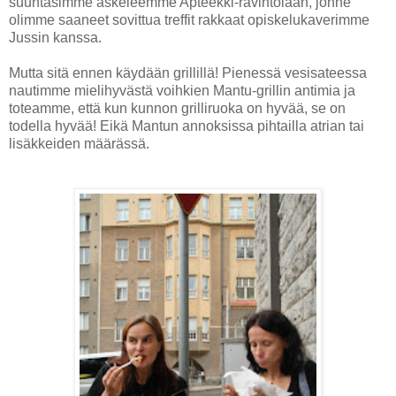
suuntasimme askeleemme Apteekki-ravintolaan, jonne
olimme saaneet sovittua treffit rakkaat opiskelukaverimme
Jussin kanssa.
Mutta sitä ennen käydään grillillä! Pienessä vesisateessa
nautimme mielihyvästä voihkien Mantu-grillin antimia ja
toteamme, että kun kunnon grilliruoka on hyvää, se on
todella hyvää! Eikä Mantun annoksissa pihtailla atrian tai
lisäkkeiden määrässä.